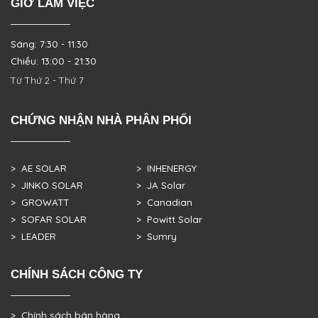
GIỜ LÀM VIỆC
Sáng: 7:30 - 11:30
Chiều: 13:00 - 21:30
Từ Thứ 2 - Thứ 7
CHỨNG NHẬN NHÀ PHÂN PHỐI
> AE SOLAR
> INHENERGY
> JINKO SOLAR
> JA Solar
> GROWATT
> Canadian
> SOFAR SOLAR
> Powitt Solar
> LEADER
> Sumry
CHÍNH SÁCH CÔNG TY
> Chính sách bán hàng