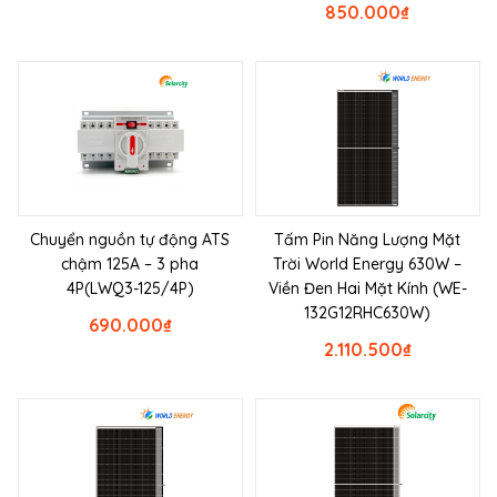
850.000
₫
Chuyển nguồn tự động ATS
Tấm Pin Năng Lượng Mặt
chậm 125A – 3 pha
Trời World Energy 630W –
4P(LWQ3-125/4P)
Viền Đen Hai Mặt Kính (WE-
132G12RHC630W)
690.000
₫
2.110.500
₫