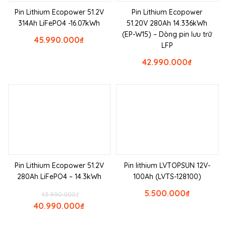
Pin Lithium Ecopower 51.2V
Pin Lithium Ecopower
314Ah LiFePO4 -16.07kWh
51.20V 280Ah 14.336kWh
(EP-W15) – Dòng pin lưu trữ
45.990.000
₫
LFP
42.990.000
₫
Pin Lithium Ecopower 51.2V
Pin lithium LVTOPSUN 12V-
280Ah LiFePO4 – 14.3kWh
100Ah (LVTS-128100)
5.500.000
₫
43.990.000
₫
40.990.000
₫