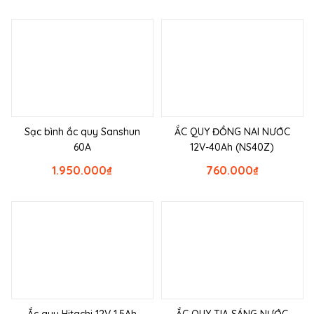
Sạc bình ắc quy Sanshun
ẮC QUY ĐỒNG NAI NƯỚC
60A
12V-40Ah (NS40Z)
1.950.000
₫
760.000
₫