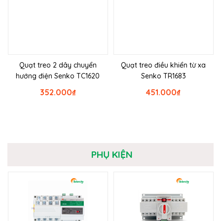
Quạt treo 2 dây chuyển
Quạt treo điều khiển từ xa
hướng điện Senko TC1620
Senko TR1683
352.000
₫
451.000
₫
PHỤ KIỆN