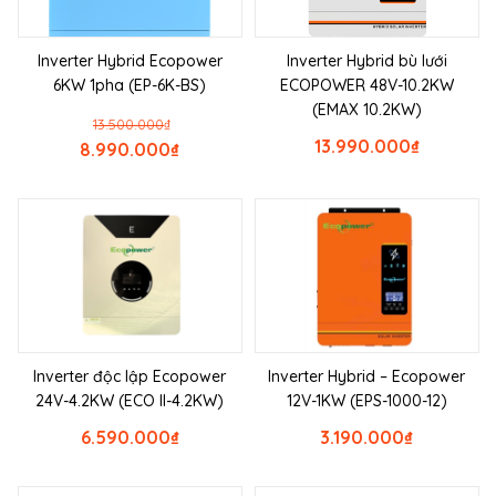
Inverter Hybrid Ecopower
Inverter Hybrid bù lưới
6KW 1pha (EP-6K-BS)
ECOPOWER 48V-10.2KW
(EMAX 10.2KW)
13.500.000
₫
13.990.000
₫
8.990.000
₫
Inverter độc lập Ecopower
Inverter Hybrid – Ecopower
24V-4.2KW (ECO II-4.2KW)
12V-1KW (EPS-1000-12)
6.590.000
₫
3.190.000
₫