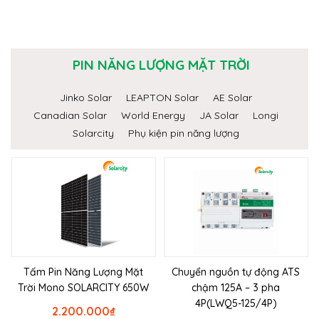
PIN NĂNG LƯỢNG MẶT TRỜI
Jinko Solar
LEAPTON Solar
AE Solar
Canadian Solar
World Energy
JA Solar
Longi
Solarcity
Phụ kiện pin năng lượng
Tấm Pin Năng Lượng Mặt
Chuyển nguồn tự động ATS
Trời Mono SOLARCITY 650W
chậm 125A – 3 pha
4P(LWQ5-125/4P)
2.200.000
₫