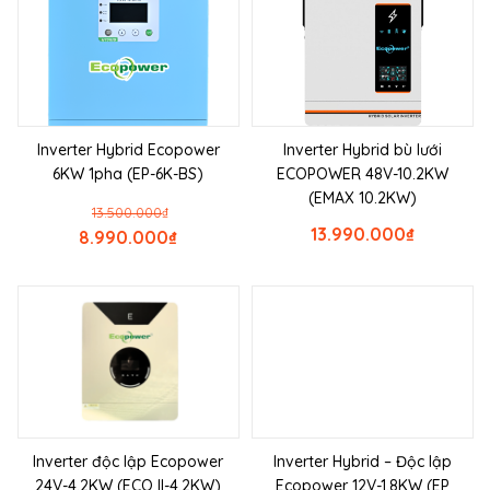
Inverter Hybrid Ecopower
Inverter Hybrid bù lưới
6KW 1pha (EP-6K-BS)
ECOPOWER 48V-10.2KW
(EMAX 10.2KW)
13.500.000
₫
13.990.000
₫
8.990.000
₫
Inverter độc lập Ecopower
Inverter Hybrid – Độc lập
24V-4.2KW (ECO II-4.2KW)
Ecopower 12V-1.8KW (EP