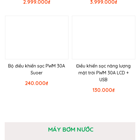
2.999.000
₫
3.999.000
₫
Bộ điều khiển sạc PWM 30A
Điều khiển sạc năng lượng
Suoer
mặt trời PWM 30A LCD +
USB
240.000
₫
130.000
₫
MÁY BƠM NƯỚC