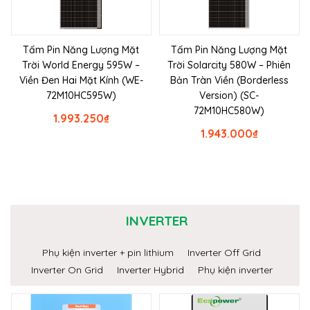
Tấm Pin Năng Lượng Mặt
Tấm Pin Năng Lượng Mặt
Trời World Energy 595W –
Trời Solarcity 580W – Phiên
Viền Đen Hai Mặt Kính (WE-
Bản Tràn Viền (Borderless
72M10HC595W)
Version) (SC-
72M10HC580W)
1.993.250
₫
1.943.000
₫
INVERTER
Phụ kiện inverter + pin lithium
Inverter Off Grid
Inverter On Grid
Inverter Hybrid
Phụ kiện inverter