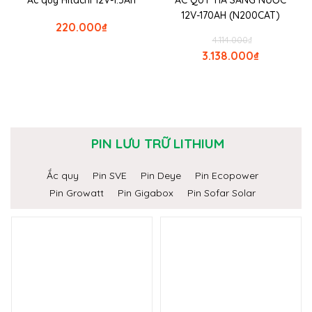
Ắc quy Hitachi 12V-1.5Ah
ẮC QUY TIA SÁNG NƯỚC
12V-170AH (N200CAT)
220.000
₫
4.114.000
₫
3.138.000
₫
PIN LƯU TRỮ LITHIUM
Ắc quy
Pin SVE
Pin Deye
Pin Ecopower
Pin Growatt
Pin Gigabox
Pin Sofar Solar