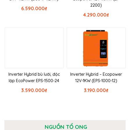
2200)
6.590.000
₫
4.290.000
₫
Inverter Hybrid bù lưới, độc
Inverter Hybrid – Ecopower
lập EcoPower EPS-1500-24
12V-1KW (EPS-1000-12)
3.590.000
₫
3.190.000
₫
NGUỒN TỔ ONG