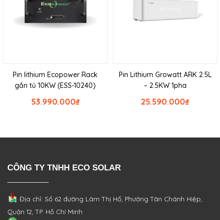
Pin lithium Ecopower Rack
Pin Lithium Growatt ARK 2.5L
gắn tủ 10KW (ESS-10240)
– 2.5KW 1pha
53.990.000
₫
25.590.000
₫
CÔNG TY TNHH ECO SOLAR
Địa chỉ: Số 62 đường Lâm Thị Hố, Phường
Tân Chánh Hiệp,
Quận 12, TP. Hồ Chí Minh