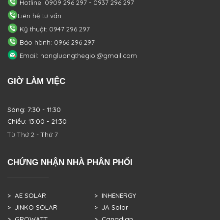
Hotline: 0909 296 297 - 0937 296 297
Liên hệ tư vấn
Kỹ thuật: 0947 296 297
Bảo hành: 0966 296 297
Email: nangluongthegioi@gmail.com
GIỜ LÀM VIỆC
Sáng: 7:30 - 11:30
Chiều: 13:00 - 21:30
Từ Thứ 2 - Thứ 7
CHỨNG NHẬN NHÀ PHÂN PHỐI
> AE SOLAR
> INHENERGY
> JINKO SOLAR
> JA Solar
> GROWATT
> Canadian