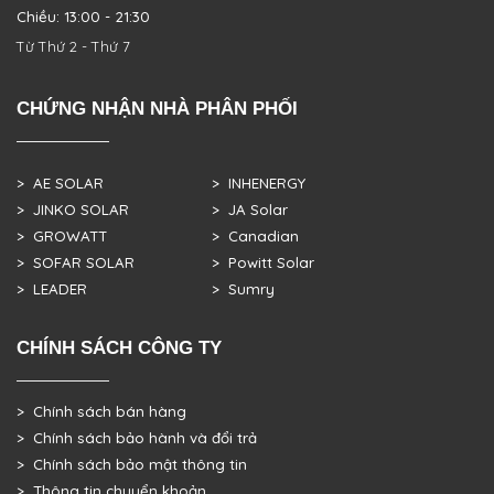
Chiều: 13:00 - 21:30
Từ Thứ 2 - Thứ 7
CHỨNG NHẬN NHÀ PHÂN PHỐI
> AE SOLAR
> INHENERGY
> JINKO SOLAR
> JA Solar
> GROWATT
> Canadian
> SOFAR SOLAR
> Powitt Solar
> LEADER
> Sumry
CHÍNH SÁCH CÔNG TY
> Chính sách bán hàng
> Chính sách bảo hành và đổi trả
> Chính sách bảo mật thông tin
> Thông tin chuyển khoản