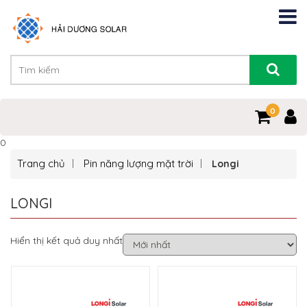
0
0
Trang chủ
Pin năng lượng mặt trời
Longi
LONGI
Hiển thị kết quả duy nhất