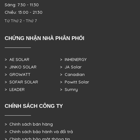
Sáng: 7:30 - 11:30
Chiều: 13:00 - 21:30
Từ Thứ 2 - Thứ 7
CHỨNG NHẬN NHÀ PHÂN PHỐI
> AE SOLAR
> INHENERGY
> JINKO SOLAR
> JA Solar
> GROWATT
> Canadian
> SOFAR SOLAR
> Powitt Solar
> LEADER
> Sumry
CHÍNH SÁCH CÔNG TY
> Chính sách bán hàng
> Chính sách bảo hành và đổi trả
> Chính sách bảo mật thông tin