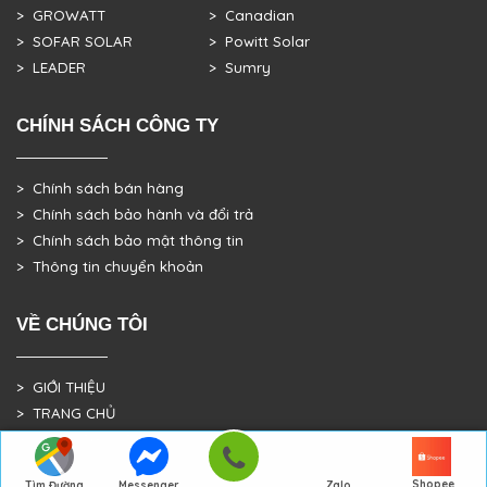
> GROWATT
> Canadian
> SOFAR SOLAR
> Powitt Solar
> LEADER
> Sumry
CHÍNH SÁCH CÔNG TY
> Chính sách bán hàng
> Chính sách bảo hành và đổi trả
> Chính sách bảo mật thông tin
> Thông tin chuyển khoản
VỀ CHÚNG TÔI
> GIỚI THIỆU
> TRANG CHỦ
> DỰ ÁN THỰC TẾ
Shopee
Tìm Đường
Messenger
Zalo