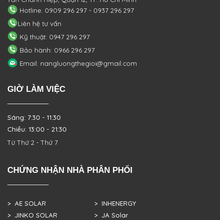
Hotline: 0909 296 297 - 0937 296 297
Liên hệ tư vấn
Kỹ thuật: 0947 296 297
Bảo hành: 0966 296 297
Email: nangluongthegioi@gmail.com
GIỜ LÀM VIỆC
Sáng: 7:30 - 11:30
Chiều: 13:00 - 21:30
Từ Thứ 2 - Thứ 7
CHỨNG NHẬN NHÀ PHÂN PHỐI
> AE SOLAR
> INHENERGY
> JINKO SOLAR
> JA Solar