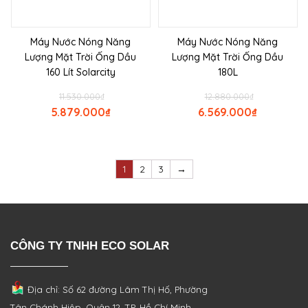
Máy Nước Nóng Năng
Máy Nước Nóng Năng
Lượng Mặt Trời Ống Dầu
Lượng Mặt Trời Ống Dầu
160 Lít Solarcity
180L
11.530.000
₫
12.880.000
₫
5.879.000
₫
6.569.000
₫
1
2
3
→
CÔNG TY TNHH ECO SOLAR
Địa chỉ: Số 62 đường Lâm Thị Hố, Phường
Tân Chánh Hiệp, Quận 12, TP. Hồ Chí Minh