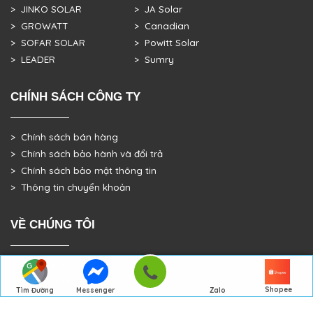
> JINKO SOLAR
> JA Solar
> GROWATT
> Canadian
> SOFAR SOLAR
> Powitt Solar
> LEADER
> Sumry
CHÍNH SÁCH CÔNG TY
> Chính sách bán hàng
> Chính sách bảo hành và đổi trả
> Chính sách bảo mật thông tin
> Thông tin chuyển khoản
VỀ CHÚNG TÔI
> GIỚI THIỆU
> TRANG CHỦ
Shopee
Tìm Đường
Messenger
Zalo
> DỰ ÁN THỰC TẾ
Đến Công Ty
Gọi điện