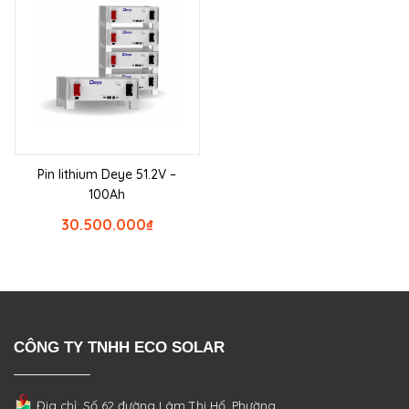
Pin lithium Deye 51.2V –
100Ah
30.500.000
₫
CÔNG TY TNHH ECO SOLAR
Địa chỉ: Số 62 đường Lâm Thị Hố, Phường