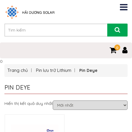
0
0
Trang chủ
Pin lưu trữ Lithium
Pin Deye
PIN DEYE
Hiển thị kết quả duy nhất