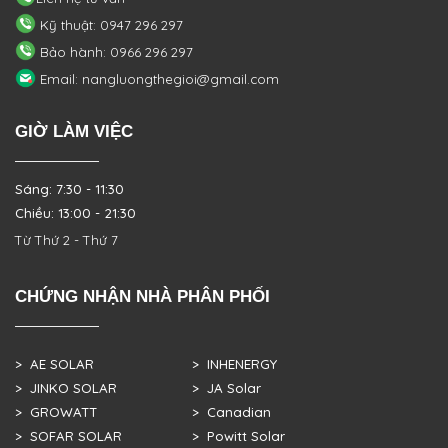
Kỹ thuật: 0947 296 297
Bảo hành: 0966 296 297
Email: nangluongthegioi@gmail.com
GIỜ LÀM VIỆC
Sáng: 7:30 - 11:30
Chiều: 13:00 - 21:30
Từ Thứ 2 - Thứ 7
CHỨNG NHẬN NHÀ PHÂN PHỐI
> AE SOLAR
> INHENERGY
> JINKO SOLAR
> JA Solar
> GROWATT
> Canadian
> SOFAR SOLAR
> Powitt Solar