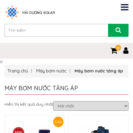
0
0
Trang chủ
Máy bơm nước
Máy bơm nước tăng áp
MÁY BƠM NƯỚC TĂNG ÁP
Hiển thị kết quả duy nhất
Sale