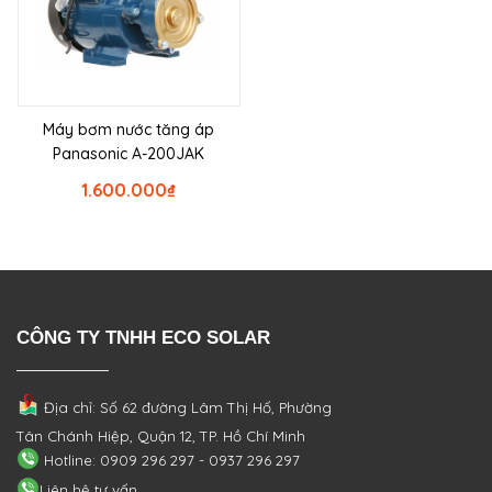
Máy bơm nước tăng áp
Panasonic A-200JAK
1.600.000
₫
CÔNG TY TNHH ECO SOLAR
Địa chỉ: Số 62 đường Lâm Thị Hố, Phường
Tân Chánh Hiệp, Quận 12, TP. Hồ Chí Minh
Hotline: 0909 296 297 - 0937 296 297
Liên hệ tư vấn