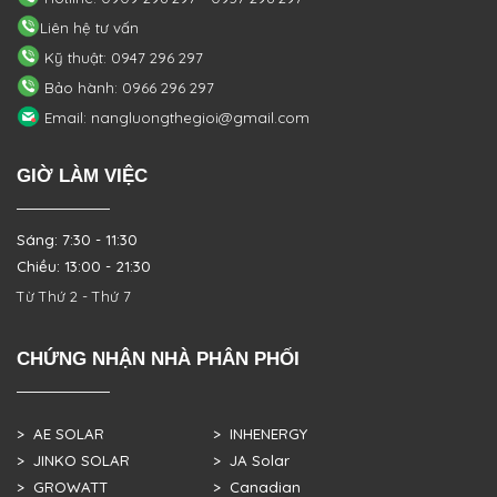
Liên hệ tư vấn
Kỹ thuật: 0947 296 297
Bảo hành: 0966 296 297
Email: nangluongthegioi@gmail.com
GIỜ LÀM VIỆC
Sáng: 7:30 - 11:30
Chiều: 13:00 - 21:30
Từ Thứ 2 - Thứ 7
CHỨNG NHẬN NHÀ PHÂN PHỐI
> AE SOLAR
> INHENERGY
> JINKO SOLAR
> JA Solar
> GROWATT
> Canadian