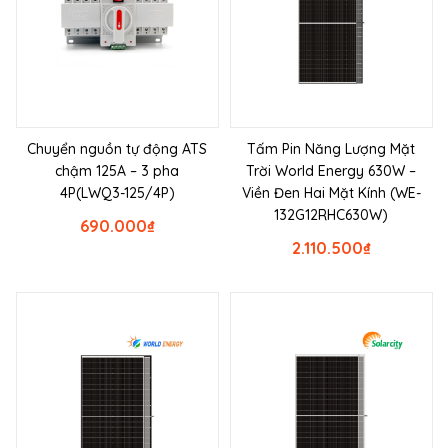
Chuyển nguồn tự động ATS
Tấm Pin Năng Lượng Mặt
chậm 125A – 3 pha
Trời World Energy 630W –
4P(LWQ3-125/4P)
Viền Đen Hai Mặt Kính (WE-
132G12RHC630W)
690.000
₫
2.110.500
₫