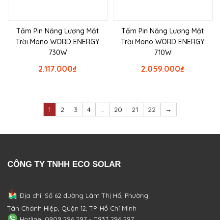
Tấm Pin Năng Lượng Mặt
Tấm Pin Năng Lượng Mặt
Trời Mono WORD ENERGY
Trời Mono WORD ENERGY
730W
710W
2.117.000
₫
2.059.000
₫
1
2
3
4
…
20
21
22
→
CÔNG TY TNHH ECO SOLAR
Địa chỉ: Số 62 đường Lâm Thị Hố, Phường
Tân Chánh Hiệp, Quận 12, TP. Hồ Chí Minh
Hotline: 0909 296 297 - 0937 296 297