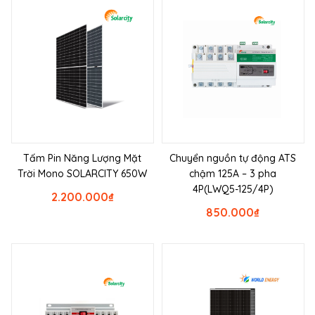
Tấm Pin Năng Lượng Mặt
Chuyển nguồn tự động ATS
Trời Mono SOLARCITY 650W
chậm 125A – 3 pha
4P(LWQ5-125/4P)
2.200.000
₫
850.000
₫