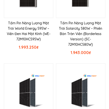
Tấm Pin Năng Lượng Mặt
Tấm Pin Năng Lượng Mặt
Trời World Energy 595W –
Trời Solarcity 580W – Phiên
Viền Đen Hai Mặt Kính (WE-
Bản Tràn Viền (Borderless
72M10HC595W)
Version) (SC-
72M10HC580W)
1.993.250
₫
1.943.000
₫