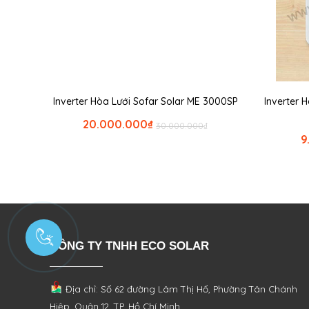
Inverter Hòa Lưới Sofar Solar ME 3000SP
Inverter 
20.000.000
₫
30.000.000
₫
9
CÔNG TY TNHH ECO SOLAR
Địa chỉ: Số 62 đường Lâm Thị Hố, Phường
Tân Chánh
Hiệp, Quận 12, TP. Hồ Chí Minh