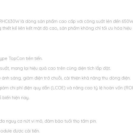
RHC630W là dòng sản phẩm cao cấp với công suất lên đến 650W v
iết kế liên kết mật độ cao, sản phẩm không chỉ tối ưu hóa hiệu su
pe TopCon tiên tiến.
ất, mang lại hiệu quả cao trên cùng diện tích lắp đặt.
nh sáng, giảm điện trở chuỗi, cải thiện khả năng thu dòng điện.
 giảm chi phí điện quy dẫn (LCOE) và nâng cao tỷ lệ hoàn vốn (ROI
 biến hiện nay.
a nguy cơ nứt vi mô, đảm bảo tuổi thọ tấm pin.
odule được cải tiến.