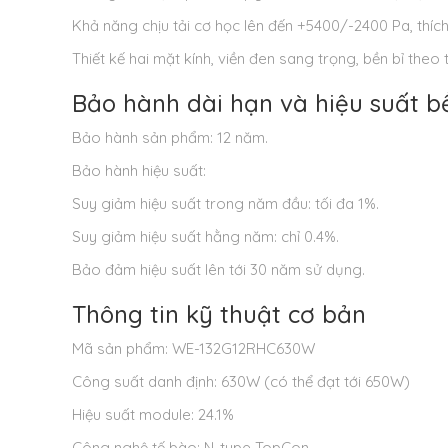
Khả năng chịu tải cơ học lên đến +5400/-2400 Pa, thích 
Thiết kế hai mặt kính, viền đen sang trọng, bền bỉ theo t
Bảo hành dài hạn và hiệu suất b
Bảo hành sản phẩm: 12 năm.
Bảo hành hiệu suất:
Suy giảm hiệu suất trong năm đầu: tối đa 1%.
Suy giảm hiệu suất hằng năm: chỉ 0.4%.
Bảo đảm hiệu suất lên tới 30 năm sử dụng.
Thông tin kỹ thuật cơ bản
Mã sản phẩm: WE-132G12RHC630W
Công suất danh định: 630W (có thể đạt tới 650W)
Hiệu suất module: 24.1%
Công nghệ tế bào: N-type TopCon