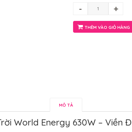
-
+
THÊM VÀO GIỎ HÀNG
MÔ TẢ
rời World Energy 630W – Viền Đ