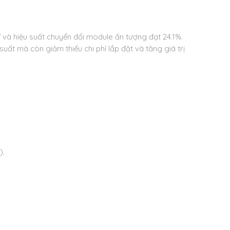
à hiệu suất chuyển đổi module ấn tượng đạt 24.1%.
ất mà còn giảm thiểu chi phí lắp đặt và tăng giá trị
).