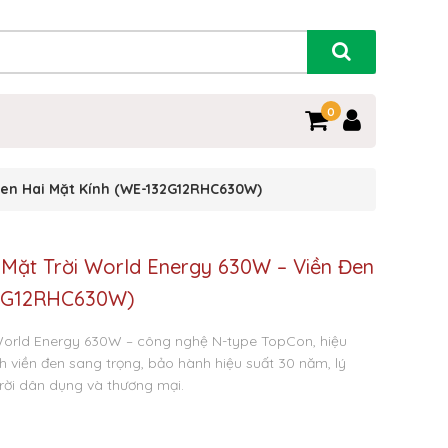
0
Đen Hai Mặt Kính (WE-132G12RHC630W)
Mặt Trời World Energy 630W – Viền Đen
32G12RHC630W)
World Energy 630W – công nghệ N-type TopCon, hiệu
ính viền đen sang trọng, bảo hành hiệu suất 30 năm, lý
rời dân dụng và thương mại.