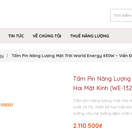
TIN TỨC
VỀ CHÚNG TÔI
THUÊ NĂNG LƯỢNG
gy
Tấm Pin Năng Lượng Mặt Trời World Energy 630W – Viền 
Tấm Pin Năng Lượng 
Hai Mặt Kính (WE-1
Tấm pin năng lượng mặt trời 
suất 24.1%, thiết kế hai mặt k
tưởng cho hệ thống điện mặt t
2.110.500
₫