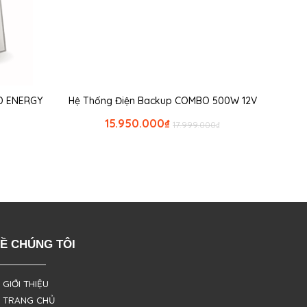
D ENERGY
Hệ Thống Điện Backup COMBO 500W 12V
15.950.000
₫
17.999.000
₫
Ề CHÚNG TÔI
 GIỚI THIỆU
 TRANG CHỦ