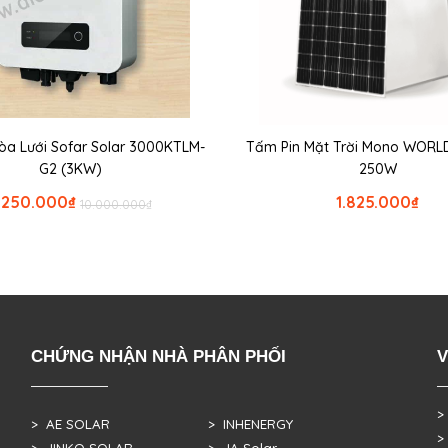
Hòa Lưới Sofar Solar 3000KTLM-
Tấm Pin Mặt Trời Mono WORL
G2 (3KW)
250W
.250.000
₫
1.825.000
₫
10.000.000
₫
CHỨNG NHẬN NHÀ PHÂN PHỐI
V
>
> AE SOLAR
> INHENERGY
>