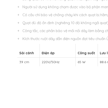
+ Người sử dụng không chạm được vào bộ phận mang
+ Có cầu chì bảo vệ chống cháy khi cách quạt bị hãm,
+ Quạt đủ độ ổn định (nghiêng 10 độ không ngã quạt
+ Công tắc, các phần bảo vệ mối nối dây làm bằng chấ
+ Kích thước ruột dây dẫn điện nguồn đạt tiêu chuẩn
Sải cánh
Điện áp
Công suất
Lưu 
39 cm
220V/50Hz
65 W
88.6