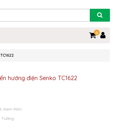
0
 TC1622
yển hướng điện Senko TC1622
t, Kem Môn
o Tường