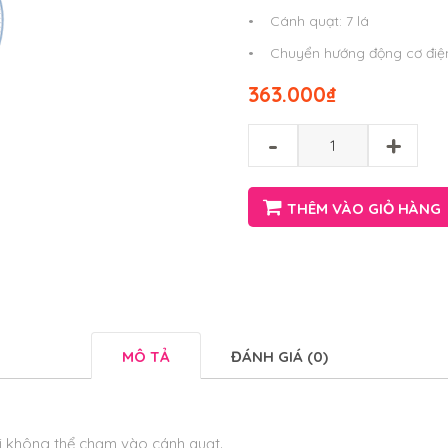
• Cánh quạt: 7 lá
• Chuyển hướng động cơ điệ
363.000
₫
-
+
THÊM VÀO GIỎ HÀNG
MÔ TẢ
ĐÁNH GIÁ (0)
i không thể chạm vào cánh quạt.