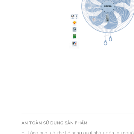
AN TOÀN SỬ DỤNG SẢN PHẨM
+ Lồng quạt có khe hở nang quạt nhỏ, ngón tay ngườ