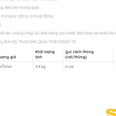
 điện bên trong quạt
 trong lúc động cơ hoạt động.
)
t liệu chống cháy. Đủ khả năng chịu nhiệt, đảm bảo an toàn khi 
 Ủy Ban Kỹ Thuật Điện Quốc Tế IEC60227-53
Khối lượng
Qui cách thùng
lượng gió
tịnh
(cái/thùng)
3
 m
/min
3.4 kg
2 cái