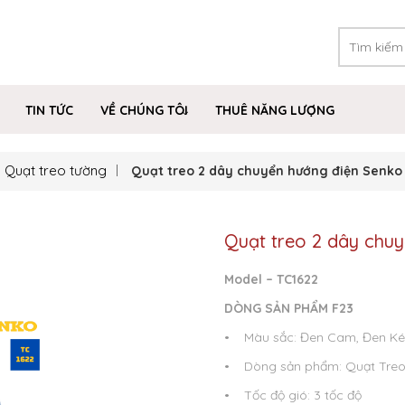
TIN TỨC
VỀ CHÚNG TÔI
THUÊ NĂNG LƯỢNG
Quạt treo tường
Quạt treo 2 dây chuyển hướng điện Senko
Quạt treo 2 dây chu
Model – TC1622
DÒNG SẢN PHẨM F23
• Màu sắc: Đen Cam, Đen Ké
• Dòng sản phẩm: Quạt Tre
• Tốc độ gió: 3 tốc độ