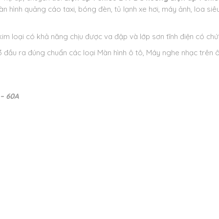
n hình quảng cáo taxi, bóng đèn, tủ lạnh xe hơi, máy ảnh, loa si
kim loại có khả năng chịu được va đập và lớp sơn tĩnh điện có ch
3 đầu ra đúng chuẩn các loại Màn hình ô tô, Máy nghe nhạc trên 
 – 60A