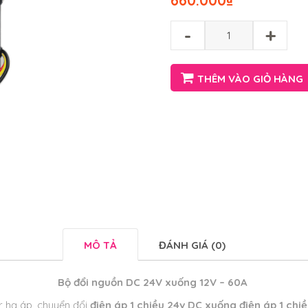
660.000
₫
-
+
THÊM VÀO GIỎ HÀNG
MÔ TẢ
ĐÁNH GIÁ (0)
Bộ đổi nguồn DC 24V xuống 12V – 60A
r hạ áp, chuyển đổi
điện áp 1 chiều 24v DC xuống điện áp 1 chi