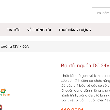
TIN TỨC
VỀ CHÚNG TÔI
THUÊ NĂNG LƯỢNG
 xuống 12V – 60A
Bộ đổi nguồn DC 24V
Thiết kế nhỏ gọn, vỏ kim loại 
Lớp sơn tĩnh điện có chức năn
Có cầu chì bảo vệ các sự số c
Chuyên dụng dành riêng cho ô 
hành trình, bóng đèn, tủ lạnh 
loại thiết bị cần nguồn điện 12V