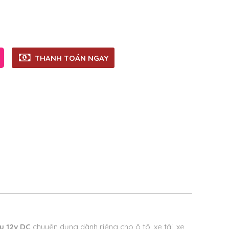
THANH TOÁN NGAY
ều 12v DC
chuyên dụng dành riêng cho ô tô, xe tải, xe