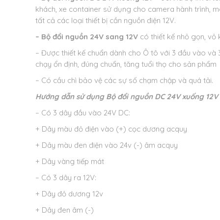
khách, xe container sử dụng cho camera hành trình, mà
tất cả các loại thiết bị cần nguồn điện 12V.
– Bộ đổi nguồn 24V sang 12V
có thiết kế nhỏ gọn, vỏ 
– Được thiết kế chuẩn dành cho Ô tô với 3 đầu vào và 
chạy ổn định, đúng chuẩn, tăng tuổi thọ cho sản phẩm
– Có cầu chì bảo vệ các sự số chạm chập và quá tải.
Hướng dẫn sử dụng
Bộ đổi nguồn DC 24V xuống 12V
– Có 3 dây đầu vào 24V DC:
+ Dây màu đỏ điện vào (+) cọc dương acquy
+ Dây màu đen điện vào 24v (-) âm acquy
+ Dây vàng tiếp mát
– Có 3 dây ra 12V:
+ Dây đỏ dương 12v
+ Dây đen âm (-)