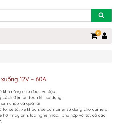
0
 xuống 12V – 60A
có khả năng chịu được va đập.
g cách điện an toàn khi sử dụng.
hạm chập và quá tải.
tô, xe tải, xe khách, xe container sử dụng cho camera
xe hơi, máy ảnh, loa nghe nhạc… phù hợp với tất cả các
.