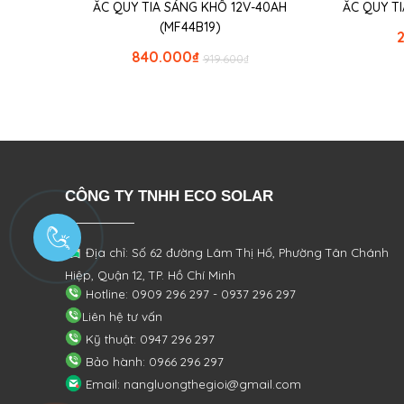
ẮC QUY TIA SÁNG KHÔ 12V-40AH
ẮC QUY TI
(MF44B19)
840.000
₫
919.600
₫
CÔNG TY TNHH ECO SOLAR
Địa chỉ: Số 62 đường Lâm Thị Hố, Phường
Tân Chánh
Hiệp, Quận 12, TP. Hồ Chí Minh
Hotline: 0909 296 297 - 0937 296 297
Liên hệ tư vấn
Kỹ thuật: 0947 296 297
Bảo hành: 0966 296 297
Email: nangluongthegioi@gmail.com