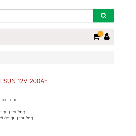
0
OPSUN 12V-200Ah
 axit chì
ắc quy thường
với ắc quy thường