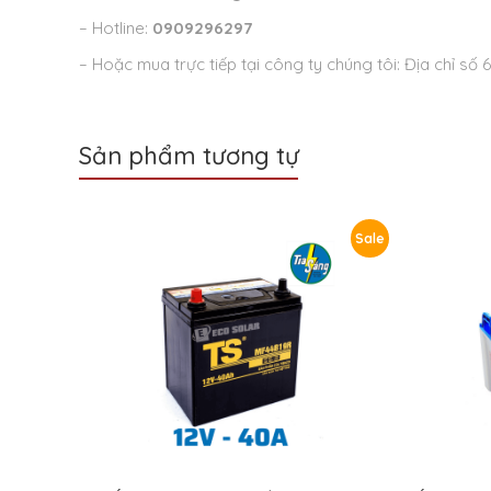
– Hotline:
0909296297
– Hoặc mua trực tiếp tại công ty chúng tôi: Địa chỉ s
Sản phẩm tương tự
Sale