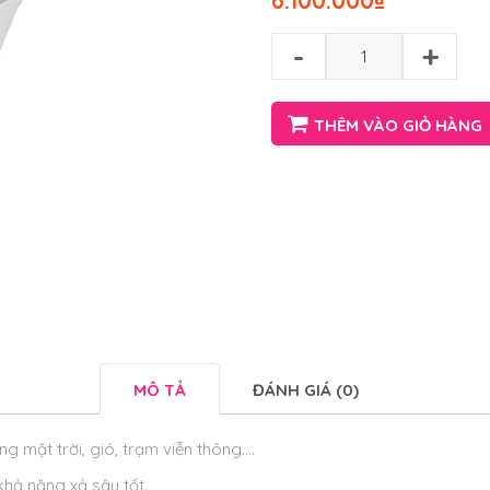
6.100.000
₫
-
+
THÊM VÀO GIỎ HÀNG
MÔ TẢ
ĐÁNH GIÁ (0)
g mặt trời, gió, trạm viễn thông….
khả năng xả sâu tốt.