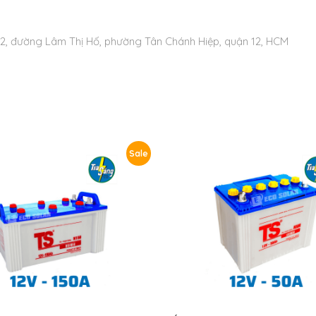
ố 62, đường Lâm Thị Hố, phường Tân Chánh Hiệp, quận 12, HCM
Sale