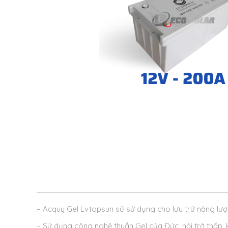
– Acquy Gel Lvtopsun sử sử dụng cho lưu trữ năng lượn
– Sử dụng công nghệ thuần Gel của Đức, nội trở thấp, 