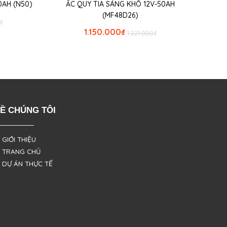
0AH (N50)
ẮC QUY TIA SÁNG KHÔ 12V-50AH
(MF48D26)
₫
1.150.000
₫
1.221.000
₫
Ề CHÚNG TÔI
 GIỚI THIỆU
 TRANG CHỦ
 DỰ ÁN THỰC TẾ