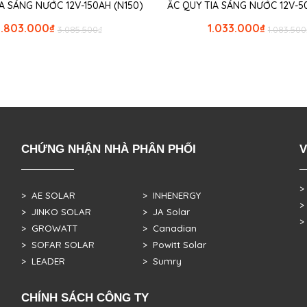
A SÁNG NƯỚC 12V-150AH (N150)
ẮC QUY TIA SÁNG NƯỚC 12V-5
2.803.000
₫
1.033.000
₫
3.085.500
₫
1.083.500
CHỨNG NHẬN NHÀ PHÂN PHỐI
V
>
> AE SOLAR
> INHENERGY
>
> JINKO SOLAR
> JA Solar
>
> GROWATT
> Canadian
> SOFAR SOLAR
> Powitt Solar
> LEADER
> Sumry
CHÍNH SÁCH CÔNG TY