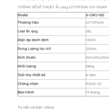
THÔNG SỐ KĨ THUẬT Ắc quy LVTOPSUN 12V-100Ah
Model
6-CNFJ-100
Thương hiệu
LVTOPSUN
Loại ắc quy
GEL
Điện áp danh định
12VDC
Dung Lượng lưu trữ
200Ah
Kích thước
521x241x220
Khối lượng
58Kg
Tuổi thọ thiết kế
8 năm
Chứng nhận
ROHS, CE
Bảo hành
12 tháng
Tư vấn và bán hàng