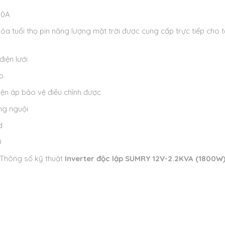
80A
a tuổi thọ pin năng lượng mặt trời được cung cấp trực tiếp cho t
điện lưới
o.
iện áp bảo vệ điều chỉnh được
ng nguội
d
D
Thông số kỹ thuật
Inverter độc lập SUMRY 12V-2.2KVA (1800W