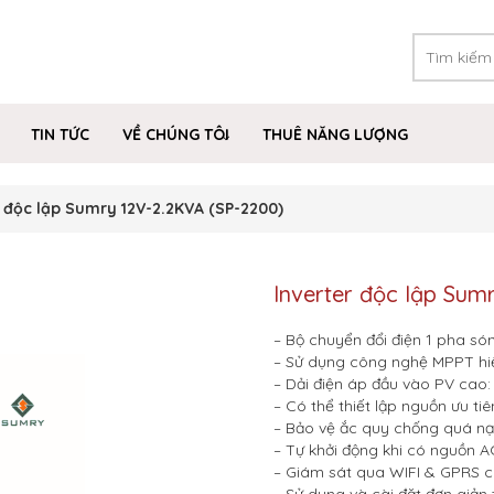
TIN TỨC
VỀ CHÚNG TÔI
THUÊ NĂNG LƯỢNG
r độc lập Sumry 12V-2.2KVA (SP-2200)
Inverter độc lập Sum
– Bộ chuyển đổi điện 1 pha són
– Sử dụng công nghệ MPPT hiệ
– Dải điện áp đầu vào PV cao
– Có thể thiết lập nguồn ưu tiên
– Bảo vệ ắc quy chống quá nạp
– Tự khởi động khi có nguồn A
– Giám sát qua WIFI & GPRS c