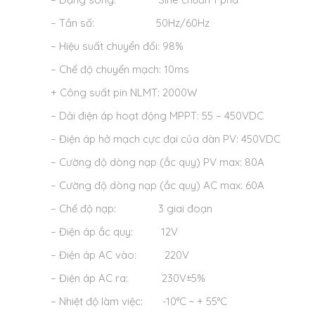
– Tần số: 50Hz/60Hz
– Hiệu suất chuyển đổi: 98%
– Chế độ chuyển mạch: 10ms
+ Công suất pin NLMT: 2000W
– Dải điện áp hoạt động MPPT: 55 – 450VDC
– Điện áp hở mạch cực đại của dàn PV: 450VDC
– Cường độ dòng nạp (ắc quy) PV max: 80A
– Cường độ dòng nạp (ắc quy) AC max: 60A
– Chế độ nạp: 3 giai đoạn
– Điện áp ắc quy: 12V
– Điện áp AC vào: 220V
– Điện áp AC ra: 230V±5%
– Nhiệt độ làm việc: -10°C ~ + 55°C