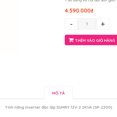
– Sử dụng và cài đặt đơn giả
4.590.000
₫
-
+
THÊM VÀO GIỎ HÀNG
MÔ TẢ
Tính năng
Inverter độc lập SUMRY 12V-2.2KVA (SP-2200)