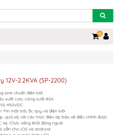
0
ry 12V-2.2KVA (SP-2200)
g sine chuẩn điện lưới
u suất cao, công suất 80A
: 55-450VDC
: Pin mặt trời, ắc quy và điện lưới
, quá xả, với các mức điện áp bảo vệ điều chỉnh được
C lại, Chức năng khởi động nguội
ó sẵn cho iOS và android