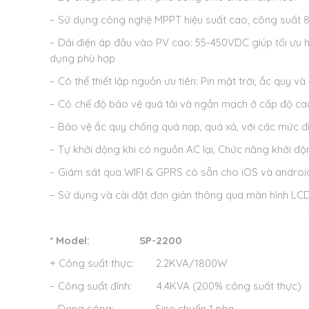
– Sử dụng công nghệ MPPT hiệu suất cao, công suất 
– Dải điện áp đầu vào PV cao: 55-450VDC giúp tối ưu hó
dụng phù hợp
– Có thể thiết lập nguồn ưu tiên: Pin mặt trời, ắc quy và 
– Có chế độ bảo vệ quá tải và ngắn mạch ở cấp độ ca
– Bảo vệ ắc quy chống quá nạp, quá xả, với các mức đ
– Tự khởi động khi có nguồn AC lại, Chức năng khởi độ
– Giám sát qua WIFI & GPRS có sẵn cho iOS và androi
– Sử dụng và cài đặt đơn giản thông qua màn hình LC
* Model:
SP-2200
+ Công suất thực: 2.2KVA/1800W
– Công suất đỉnh: 4.4KVA (200% công suất thực)
– Dạng sóng: Sine chuẩn 1 pha