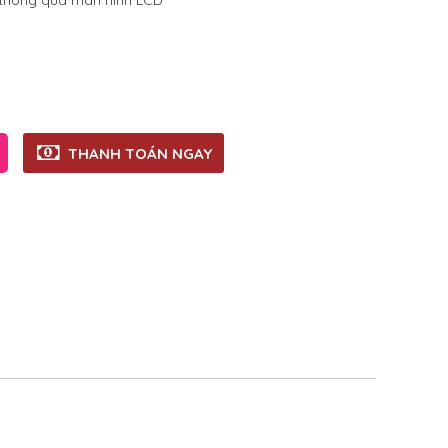
n thông qua màn hình LCD
THANH TOÁN NGAY