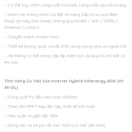
– Có thể tùy chỉnh công suất hòa lưới, công suất sạc/xả acquy.
– Giám sát thông minh cài đặt và nâng cấp từ xa qua điện
thoại và máy tính (Web) thông qua RS485 / WiFi / GPRS /
Ethernet / CAN2.0
– Chuyển mạch nhanh 10ms
– Thiết kế không quạt, chuẩn IP65 dùng trong nhà và ngoài trời
– Hệ thống có thể nâng cấp lắp thêm pin, acquy lưu trữ bất cứ
khi nào
Tính năng Ưu Việt của Inverter Hybrid Inhenergy 6KW (HI-
6K-DL)
– Công suất PV đầu vào max: 9000W
– Theo dõi MPPT kép độc lập, thiết kế linh hoạt
– Hiệu suất chuyển đổi: 98%.
– Dòng sạc và xả pin rất cao 100A (có thể cấu hình)