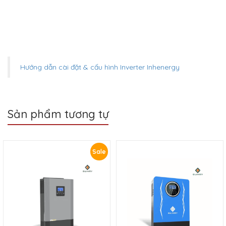
Sumry 5.5KW-48V (MPS-
2.2KVA (SP-2200)
5500H)
4.590.000
₫
9.990.000
₫
8.500.000
₫
Sale
Sale
Inverter Hybrid Inhenergy
Inverter hybrid Sofar Solar
12KW 3 pha (HI-12K-TL)
6KW 1 pha (HYD6000-EP)