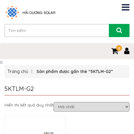
0
0
Trang chủ
Sản phẩm được gắn thẻ “5KTLM-G2”
5KTLM-G2
Hiển thị kết quả duy nhất