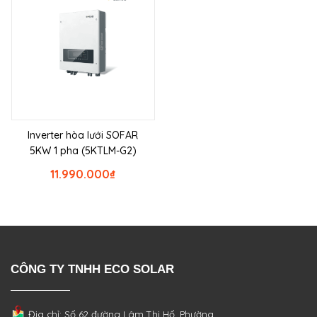
Inverter hòa lưới SOFAR
5KW 1 pha (5KTLM-G2)
11.990.000
₫
CÔNG TY TNHH ECO SOLAR
Địa chỉ: Số 62 đường Lâm Thị Hố, Phường