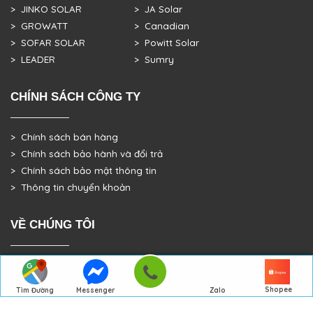
> JINKO SOLAR
> JA Solar
> GROWATT
> Canadian
> SOFAR SOLAR
> Powitt Solar
> LEADER
> Sumry
CHÍNH SÁCH CÔNG TY
> Chính sách bán hàng
> Chính sách bảo hành và đổi trả
> Chính sách bảo mật thông tin
> Thông tin chuyển khoản
VỀ CHÚNG TÔI
> GIỚI THIỆU
> TRANG CHỦ
Shopee
Tìm Đường
Messenger
Zalo
> DỰ ÁN THỰC TẾ
Đến Công Ty
Gọi điện