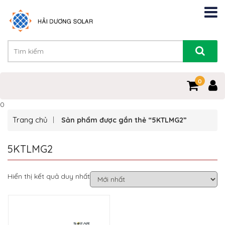
0
0
Trang chủ
Sản phẩm được gắn thẻ “5KTLMG2”
5KTLMG2
Hiển thị kết quả duy nhất