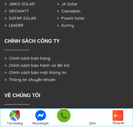
> JINKO SOLAR
> JA Solar
> GROWATT
> Canadian
> SOFAR SOLAR
> Powitt Solar
> LEADER
> Sumry
CHÍNH SÁCH CÔNG TY
> Chính sách bán hàng
> Chính sách bảo hành và đổi trả
> Chính sách bảo mật thông tin
> Thông tin chuyển khoản
VỀ CHÚNG TÔI
> GIỚI THIỆU
> TRANG CHỦ
Shopee
Tìm Đường
Messenger
Zalo
> DỰ ÁN THỰC TẾ
Đến Công Ty
Gọi điện