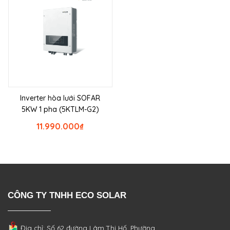
Inverter hòa lưới SOFAR
5KW 1 pha (5KTLM-G2)
11.990.000
₫
CÔNG TY TNHH ECO SOLAR
Địa chỉ: Số 62 đường Lâm Thị Hố, Phường