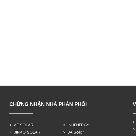
CHỨNG NHẬN NHÀ PHÂN PHỐI
V
>
> AE SOLAR
> INHENERGY
>
> JINKO SOLAR
> JA Solar