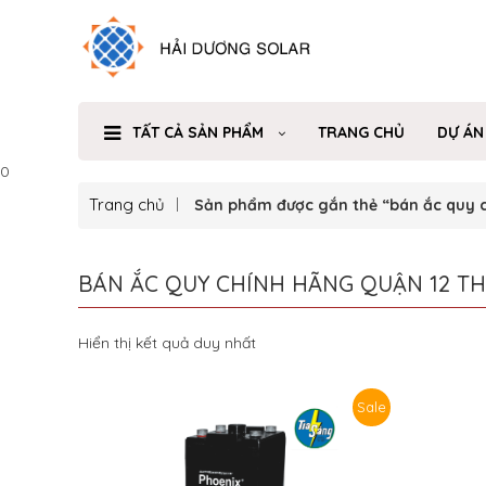
TẤT CẢ SẢN PHẨM
TRANG CHỦ
DỰ ÁN
0
Trang chủ
Sản phẩm được gắn thẻ “bán ắc quy c
BÁN ẮC QUY CHÍNH HÃNG QUẬN 12 T
Hiển thị kết quả duy nhất
Sale