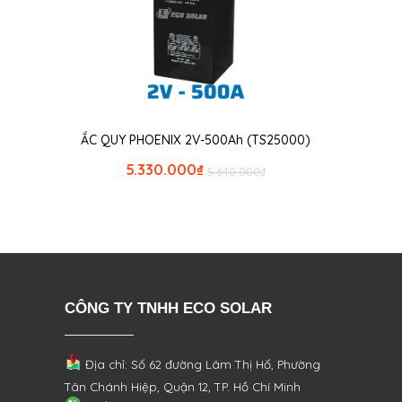
ẮC QUY PHOENIX 2V-500Ah (TS25000)
5.330.000
₫
5.640.000
₫
CÔNG TY TNHH ECO SOLAR
Địa chỉ: Số 62 đường Lâm Thị Hố, Phường
Tân Chánh Hiệp, Quận 12, TP. Hồ Chí Minh