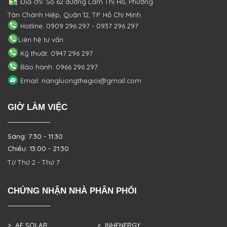
Địa chỉ: Số 62 đường Lâm Thị Hố, Phường
Tân Chánh Hiệp, Quận 12, TP. Hồ Chí Minh
Hotline: 0909 296 297 - 0937 296 297
Liên hệ tư vấn
Kỹ thuật: 0947 296 297
Bảo hành: 0966 296 297
Email: nangluongthegioi@gmail.com
GIỜ LÀM VIỆC
Sáng: 7:30 - 11:30
Chiều: 13:00 - 21:30
Từ Thứ 2 - Thứ 7
CHỨNG NHẬN NHÀ PHÂN PHỐI
> AE SOLAR
> INHENERGY