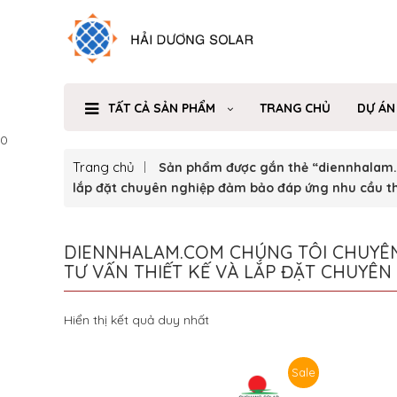
TẤT CẢ SẢN PHẨM
TRANG CHỦ
DỰ ÁN
0
Trang chủ
Sản phẩm được gắn thẻ “diennhalam.co
lắp đặt chuyên nghiệp đảm bảo đáp ứng nhu cầu th
DIENNHALAM.COM CHÚNG TÔI CHUYÊN 
TƯ VẤN THIẾT KẾ VÀ LẮP ĐẶT CHUYÊ
Hiển thị kết quả duy nhất
Sale