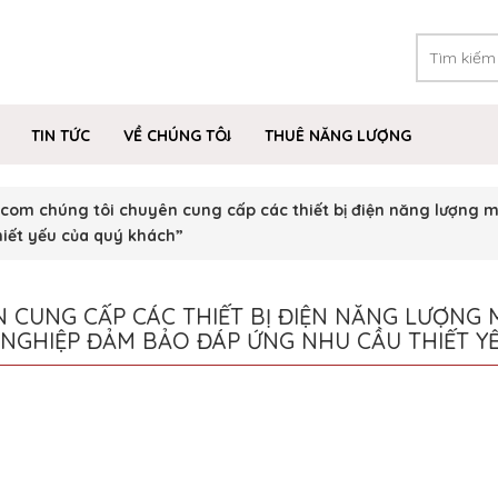
TIN TỨC
VỀ CHÚNG TÔI
THUÊ NĂNG LƯỢNG
m chúng tôi chuyên cung cấp các thiết bị điện năng lượng mặt
iết yếu của quý khách”
CUNG CẤP CÁC THIẾT BỊ ĐIỆN NĂNG LƯỢNG 
N NGHIỆP ĐẢM BẢO ĐÁP ỨNG NHU CẦU THIẾT 