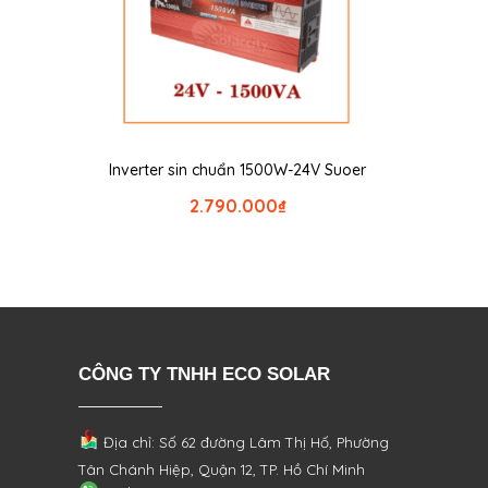
Inverter sin chuẩn 1500W-24V Suoer
2.790.000
₫
CÔNG TY TNHH ECO SOLAR
Địa chỉ: Số 62 đường Lâm Thị Hố, Phường
Tân Chánh Hiệp, Quận 12, TP. Hồ Chí Minh