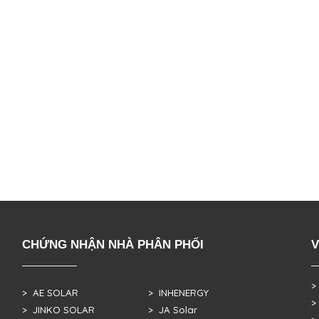
CHỨNG NHẬN NHÀ PHÂN PHỐI
V
>
> AE SOLAR
> INHENERGY
>
> JINKO SOLAR
> JA Solar