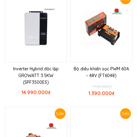
Inverter Hybrid độc lập
Bộ điều khiển sạc PWM 60A
GROWATT 3.5KW
– 48V (FT6048)
(SPF3500ES)
1.490.000
₫
14.990.000
₫
1.390.000
₫
Sale
Sale