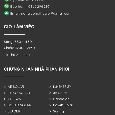
Bảo hành: 0966 296 297
Email: nangluongthegioi@gmail.com
GIỜ LÀM VIỆC
Sáng: 7:30 - 11:30
Chiều: 13:00 - 21:30
Từ Thứ 2 - Thứ 7
CHỨNG NHẬN NHÀ PHÂN PHỐI
> AE SOLAR
> INHENERGY
> JINKO SOLAR
> JA Solar
> GROWATT
> Canadian
> SOFAR SOLAR
> Powitt Solar
> LEADER
> Sumry