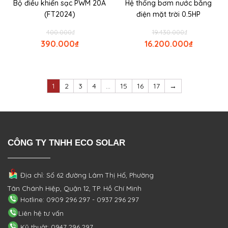
Bộ điều khiển sạc PWM 20A
Hệ thống bơm nước bằng
(FT2024)
điện mặt trời 0.5HP
400.000
₫
19.430.000
₫
390.000
₫
16.200.000
₫
1
2
3
4
…
15
16
17
→
CÔNG TY TNHH ECO SOLAR
Địa chỉ: Số 62 đường Lâm Thị Hố, Phường
Tân Chánh Hiệp, Quận 12, TP. Hồ Chí Minh
Hotline: 0909 296 297 - 0937 296 297
Liên hệ tư vấn
Kỹ thuật: 0947 296 297