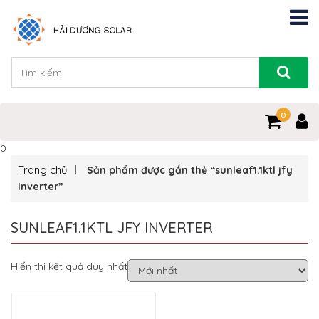
0
0
Trang chủ
Sản phẩm được gắn thẻ “sunleaf1.1ktl jfy
inverter”
SUNLEAF1.1KTL JFY INVERTER
Hiển thị kết quả duy nhất