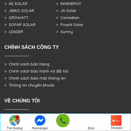
> AE SOLAR
> INHENERGY
> JINKO SOLAR
> JA Solar
> GROWATT
> Canadian
> SOFAR SOLAR
> Powitt Solar
> LEADER
> Sumry
CHÍNH SÁCH CÔNG TY
> Chính sách bán hàng
> Chính sách bảo hành và đổi trả
> Chính sách bảo mật thông tin
> Thông tin chuyển khoản
VỀ CHÚNG TÔI
> GIỚI THIỆU
> TRANG CHỦ
Shopee
Tìm Đường
Messenger
Zalo