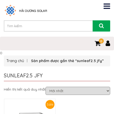
0
0
Trang chủ
Sản phẩm được gắn thẻ “sunleaf2.5 jfy”
SUNLEAF2.5 JFY
Hiển thị kết quả duy nhất
Sale