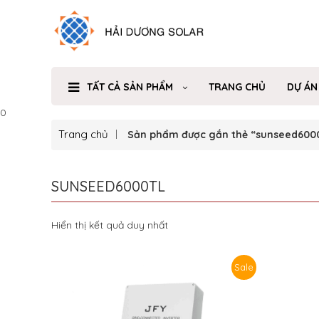
TẤT CẢ SẢN PHẨM
TRANG CHỦ
DỰ ÁN
0
Trang chủ
Sản phẩm được gắn thẻ “sunseed6000
SUNSEED6000TL
Hiển thị kết quả duy nhất
Sale