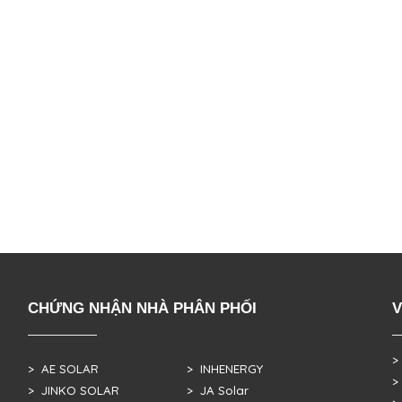
CHỨNG NHẬN NHÀ PHÂN PHỐI
V
>
> AE SOLAR
> INHENERGY
>
> JINKO SOLAR
> JA Solar