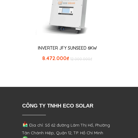
INVERTER JFY SUNSEED 6KW
8.472.000
₫
12.000.000
₫
CÔNG TY TNHH ECO SOLAR
Địa chỉ: Số 62 đường Lâm Thị Hố, Phường
Tân Chánh Hiệp, Quận 12, TP. Hồ Chí Minh