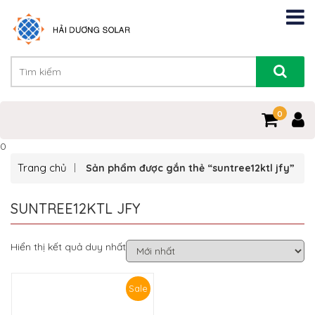
0
0
Trang chủ
Sản phẩm được gắn thẻ “suntree12ktl jfy”
SUNTREE12KTL JFY
Hiển thị kết quả duy nhất
Sale