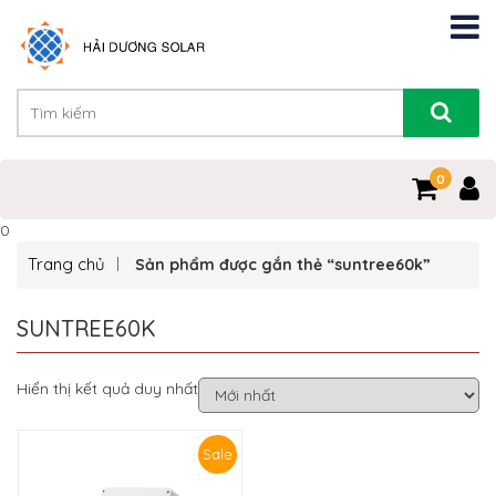
0
0
Trang chủ
Sản phẩm được gắn thẻ “suntree60k”
SUNTREE60K
Hiển thị kết quả duy nhất
Sale