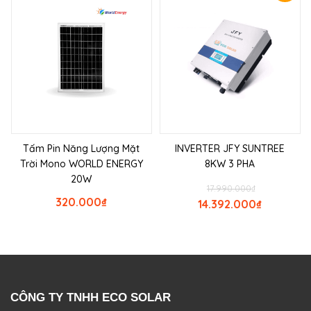
Tấm Pin Năng Lượng Mặt
INVERTER JFY SUNTREE
Trời Mono WORLD ENERGY
8KW 3 PHA
20W
17.990.000
₫
320.000
₫
14.392.000
₫
CÔNG TY TNHH ECO SOLAR