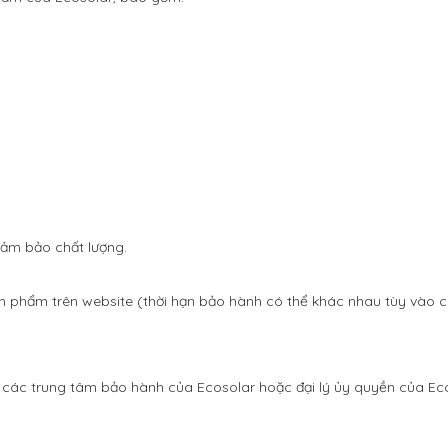
ảm bảo chất lượng.
 phẩm trên website (thời hạn bảo hành có thể khác nhau tùy vào ch
ác trung tâm bảo hành của Ecosolar hoặc đại lý ủy quyền của Eco