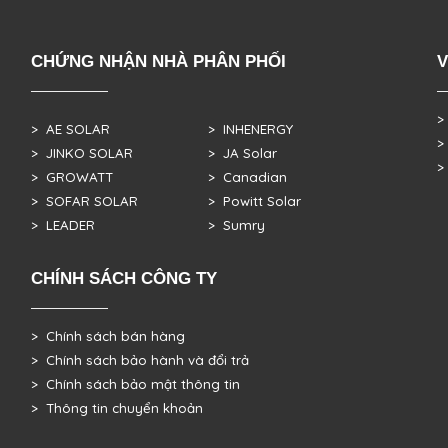
CHỨNG NHẬN NHÀ PHÂN PHỐI
V
>
> AE SOLAR
> INHENERGY
>
> JINKO SOLAR
> JA Solar
>
> GROWATT
> Canadian
> SOFAR SOLAR
> Powitt Solar
> LEADER
> Sumry
CHÍNH SÁCH CÔNG TY
> Chính sách bán hàng
> Chính sách bảo hành và đổi trả
> Chính sách bảo mật thông tin
> Thông tin chuyển khoản