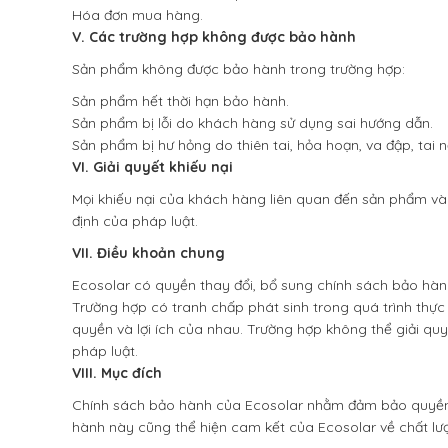
Hóa đơn mua hàng.
V. Các trường hợp không được bảo hành
Sản phẩm không được bảo hành trong trường hợp:
Sản phẩm hết thời hạn bảo hành.
Sản phẩm bị lỗi do khách hàng sử dụng sai hướng dẫn.
Sản phẩm bị hư hỏng do thiên tai, hỏa hoạn, va đập, tai n
VI. Giải quyết khiếu nại
Mọi khiếu nại của khách hàng liên quan đến sản phẩm và
định của pháp luật.
VII. Điều khoản chung
Ecosolar có quyền thay đổi, bổ sung chính sách bảo hà
Trường hợp có tranh chấp phát sinh trong quá trình thực 
quyền và lợi ích của nhau. Trường hợp không thể giải qu
pháp luật.
VIII. Mục đích
Chính sách bảo hành của Ecosolar nhằm đảm bảo quyền 
hành này cũng thể hiện cam kết của Ecosolar về chất lư