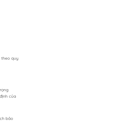
g theo quy
trọng
 định của
ách bảo