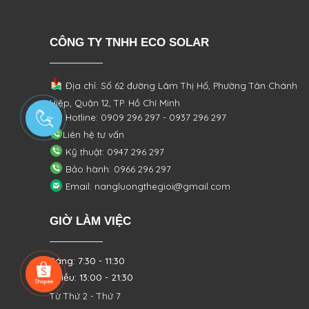
CÔNG TY TNHH ECO SOLAR
Địa chỉ: Số 62 đường Lâm Thị Hố, Phường
Tân Chánh
Hiệp, Quận 12, TP. Hồ Chí Minh
Hotline: 0909 296 297 - 0937 296 297
Liên hệ tư vấn
Kỹ thuật: 0947 296 297
Bảo hành: 0966 296 297
Email: nangluongthegioi@gmail.com
GIỜ LÀM VIỆC
Sáng: 7:30 - 11:30
Chiều: 13:00 - 21:30
Từ Thứ 2 - Thứ 7