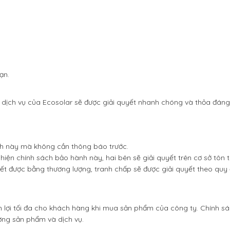
ạn.
 dịch vụ của Ecosolar sẽ được giải quyết nhanh chóng và thỏa đán
nh này mà không cần thông báo trước.
hiện chính sách bảo hành này, hai bên sẽ giải quyết trên cơ sở tôn 
yết được bằng thương lượng, tranh chấp sẽ được giải quyết theo quy
lợi tối đa cho khách hàng khi mua sản phẩm của công ty. Chính s
ợng sản phẩm và dịch vụ.