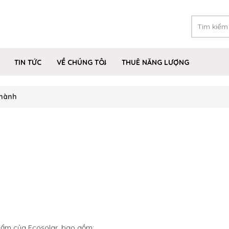
TIN TỨC
VỀ CHÚNG TÔI
THUÊ NĂNG LƯỢNG
 hành
hẩm của Ecosolar, bao gồm: