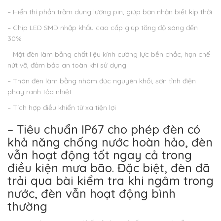
– Hiển thị phần trăm dung lượng pin, giúp bạn nhận biết kịp thời
– Chip LED SMD nhập khẩu cao cấp giúp tăng độ sáng đến
30%
– Mặt đèn làm bằng chất liệu kính cường lực bền chắc, hạn chế
nứt vỡ, đảm bảo an toàn khi sử dụng
– Thân đèn làm bằng nhôm đúc nguyên khối, sơn tĩnh điện
phay rãnh tỏa nhiệt
– Tích hợp điều khiển từ xa tiện lợi
– Tiêu chuẩn IP67 cho phép đèn có
khả năng chống nước hoàn hảo, đèn
vẫn hoạt động tốt ngay cả trong
điều kiện mưa bão. Đặc biệt, đèn đã
trải qua bài kiểm tra khi ngâm trong
nước, đèn vẫn hoạt động bình
thường