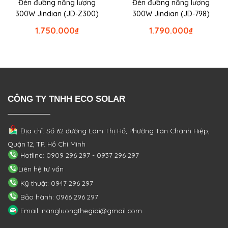
Đèn đường năng lượng
Đèn đường năng lượng
300W Jindian (JD-Z300)
300W Jindian (JD-798)
1.750.000
₫
1.790.000
₫
CÔNG TY TNHH ECO SOLAR
Địa chỉ: Số 62 đường Lâm Thị Hố, Phường
Tân Chánh Hiệp,
Quận 12, TP. Hồ Chí Minh
Hotline: 0909 296 297 - 0937 296 297
Liên hệ tư vấn
Kỹ thuật: 0947 296 297
Bảo hành: 0966 296 297
Email: nangluongthegioi@gmail.com