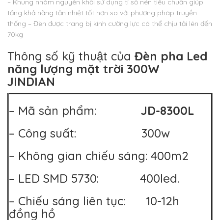
– Khung nhôm nguyên khối sử dụng tỉ số nén tiêu chuẩn giúp
tăng khả năng tản nhiệt tốt hơn so với phương pháp truyền
thống
– Đèn được trang bị kính cường lực có thể chịu tải lên đến
70kg
Thông số kỹ thuật của
Đèn pha Led
năng lượng mặt trời 300W
JINDIAN
– Mã sản phẩm:
JD-8300L
– Công suất: 300w
– Không gian chiếu sáng: 400m2
– LED SMD 5730: 400led.
– Chiếu sáng liên tục: 10-12h
đồng hồ