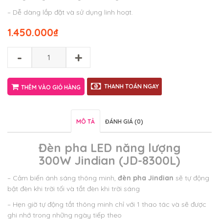
– Dễ dàng lắp đặt và sử dụng linh hoạt.
1.450.000
₫
-
+
THANH TOÁN NGAY
THÊM VÀO GIỎ HÀNG
MÔ TẢ
ĐÁNH GIÁ (0)
Đèn pha LED năng lượng
300W Jindian (JD-8300L)
– Cảm biến ánh sáng thông minh,
đèn pha Jindian
sẽ tự động
bật đèn khi trời tối và tắt đèn khi trời sáng
– Hẹn giờ tự động tắt thông minh chỉ với 1 thao tác và sẽ được
ghi nhớ trong những ngày tiếp theo