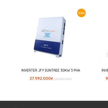
Sale
INVERTER JFY SUNTREE 30KW 3 PHA
INV
27.992.000
₫
9
38.990.000
₫