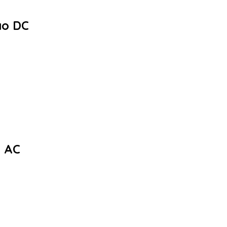
ào DC
a AC