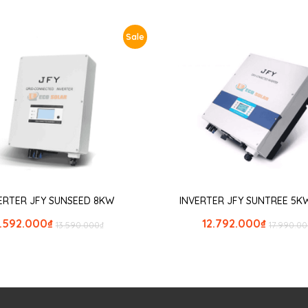
Sale
ERTER JFY SUNSEED 8KW
INVERTER JFY SUNTREE 5KW
.592.000
₫
12.792.000
₫
13.590.000
₫
17.990.0