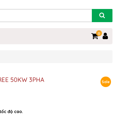
0
REE 50KW 3PHA
Sale
tốc độ cao.