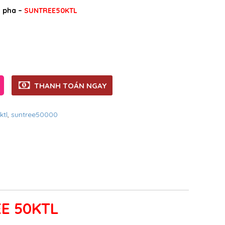
3 pha –
SUNTREE50KTL
THANH TOÁN NGAY
ktl
,
suntree50000
E 50KTL