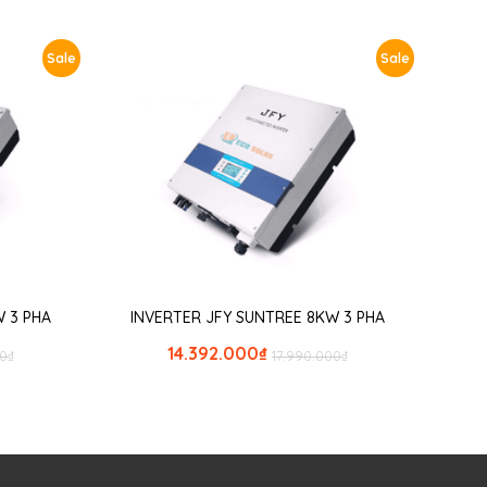
Sale
Sale
 3 PHA
INVERTER JFY SUNTREE 8KW 3 PHA
14.392.000
₫
00
₫
17.990.000
₫