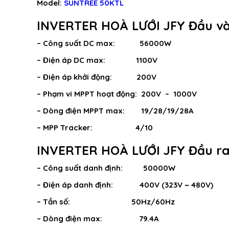
Model:
SUNTREE 50KTL
INVERTER HOÀ LƯỚI JFY Đầu v
– Công suất DC max: 56000W
– Điện áp DC max: 1100V
– Điện áp khởi động: 200V
– Phạm vi MPPT hoạt động: 200V – 1000V
– Dòng điện MPPT max: 19/28/19/28A
– MPP Tracker: 4/10
INVERTER HOÀ LƯỚI JFY Đầu r
– Công suất danh định: 50000W
– Điện áp danh định: 400V (323V ~ 480V)
– Tần số: 50Hz/60Hz
– Dòng điện max: 79.4A