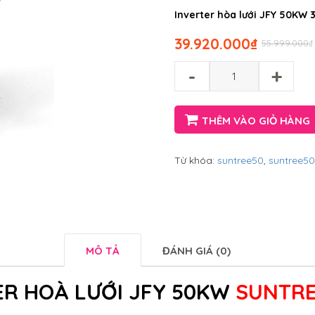
Inverter hòa lưới JFY 50KW 
39.920.000
₫
55.999.000
₫
-
+
THÊM VÀO GIỎ HÀNG
Từ khóa:
suntree50
,
suntree50
MÔ TẢ
ĐÁNH GIÁ (0)
ER HOÀ LƯỚI JFY 50KW
SUNTRE