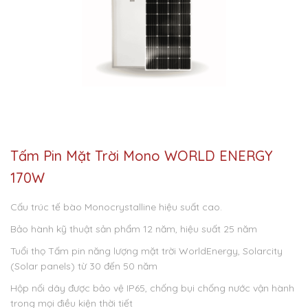
Tấm Pin Mặt Trời Mono WORLD ENERGY
170W
Cấu trúc tế bào Monocrystalline hiệu suất cao.
Bảo hành kỹ thuật sản phẩm 12 năm, hiệu suất 25 năm
Tuổi thọ Tấm pin năng lượng mặt trời WorldEnergy, Solarcity
(Solar panels) từ 30 đến 50 năm
Hộp nối dây được bảo vệ IP65, chống bụi chống nước vận hành
trong mọi điều kiện thời tiết