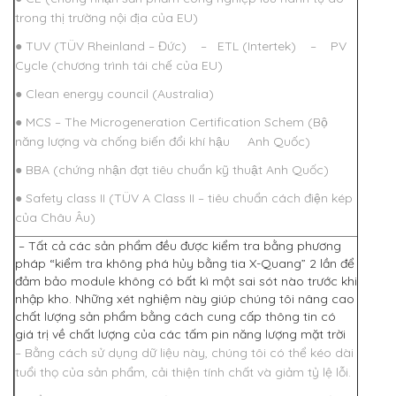
trong thị trường nội địa của EU)
● TUV (TÜV Rheinland – Đức) – ETL (Intertek) – PV
Cycle (chương trình tái chế của EU)
● Clean energy council (Australia)
● MCS – The Microgeneration Certification Schem (Bộ
năng lượng và chống biến đổi khí hậu Anh Quốc)
● BBA (chứng nhận đạt tiêu chuẩn kỹ thuật Anh Quốc)
● Safety class II (TÜV A Class II – tiêu chuẩn cách điện kép
của Châu Âu)
– Tất cả các sản phẩm đều được kiểm tra bằng phương
pháp “kiểm tra không phá hủy bằng tia X-Quang” 2 lần để
đảm bảo module không có bất kì một sai sót nào trước khi
nhập kho. Những xét nghiệm này giúp chúng tôi nâng cao
chất lượng sản phẩm bằng cách cung cấp thông tin có
giá trị về chất lượng của các tấm pin năng lượng mặt trời
– Bằng cách sử dụng dữ liệu này, chúng tôi có thể kéo dài
tuổi thọ của sản phẩm, cải thiện tính chất và giảm tỷ lệ lỗi.