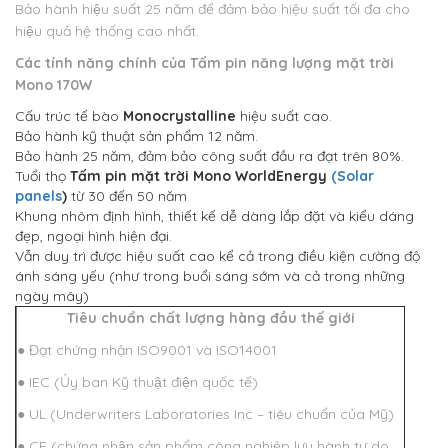
Bảo hành hiệu suất 25 năm để đảm bảo hiệu suất tối đa cho
hiệu quả hệ thống cao nhất.
Các tính năng chính của
Tấm pin năng lượng mặt trời
Mono 170W
Cấu trúc tế bào
Monocrystalline
hiệu suất cao.
Bảo hành kỹ thuật sản phẩm 12 năm.
Bảo hành 25 năm, đảm bảo công suất đầu ra đạt trên 80%.
Tuổi thọ
Tấm pin mặt trời Mono WorldEnergy
(Solar
panels
)
từ 30 đến 50 năm
Khung nhôm định hình, thiết kế dễ dàng lắp đặt và kiểu dáng
đẹp, ngoại hình hiện đại.
Vẫn duy trì được hiệu suất cao kể cả trong điều kiện cường độ
ánh sáng yếu (như trong buổi sáng sớm và cả trong những
ngày mây)
Tiêu chuẩn chất lượng hàng đầu thế giới
● Đạt chứng nhận ISO9001 và ISO14001
● IEC (Ủy ban Kỹ thuật điện quốc tế)
● UL (Underwriters Laboratories Inc – tiêu chuẩn của Mỹ)
● CE (chứng nhận sản phẩm công nghiệp lưu hành tự do