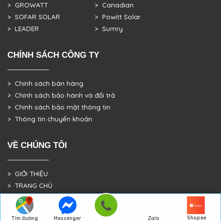
> GROWATT
> Canadian
> SOFAR SOLAR
> Powitt Solar
> LEADER
> Sumry
CHÍNH SÁCH CÔNG TY
> Chính sách bán hàng
> Chính sách bảo hành và đổi trả
> Chính sách bảo mật thông tin
> Thông tin chuyển khoản
VỀ CHÚNG TÔI
> GIỚI THIỆU
> TRANG CHỦ
> DỰ ÁN THỰC TẾ
Shopee
Tìm Đường
Messenger
Zalo