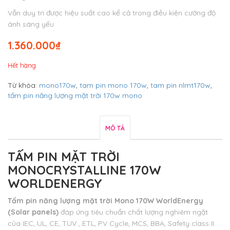
Vẫn duy trì được hiệu suất cao kể cả trong điều kiện cường độ
ánh sáng yếu
1.360.000
₫
Hết hàng
Từ khóa:
mono170w
,
tam pin mono 170w
,
tam pin nlmt170w
,
tấm pin năng lượng mặt trời 170w mono
MÔ TẢ
TẤM PIN MẶT TRỜI
MONOCRYSTALLINE 170W
WORLDENERGY
Tấm pin năng lượng mặt trời Mono 170W WorldEnergy
(Solar panels)
đáp ứng tiêu chuẩn chất lượng nghiêm ngặt
của IEC, UL, CE, TUV , ETL, PV Cycle, MCS, BBA, Safety class II.