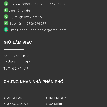
Hotline: 0909 296 297 - 0937 296 297
Liên hệ tư vấn
Kỹ thuật: 0947 296 297
Bảo hành: 0966 296 297
Email: nangluongthegioi@gmail.com
GIỜ LÀM VIỆC
Sáng: 7:30 - 11:30
Chiều: 13:00 - 21:30
Từ Thứ 2 - Thứ 7
CHỨNG NHẬN NHÀ PHÂN PHỐI
> AE SOLAR
> INHENERGY
> JINKO SOLAR
> JA Solar