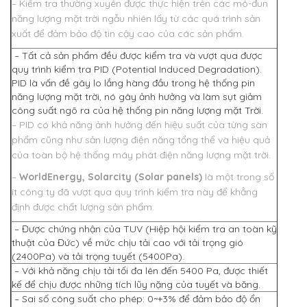
– Kiểm tra thường xuyên được thực hiện trên các mô-đun
năng lượng mặt trời ngẫu nhiên lấy từ các quá trình sản
xuất để đảm bảo độ tin cậy cao của các sản phẩm.
– Tất cả sản phẩm đều được kiểm tra và vượt qua được
quy trình kiểm tra PID (Potential Induced Degradation).
PID là vấn đề gây lo lắng hàng đầu trong hệ thống pin
năng lượng mặt trời, nó gây ảnh hưởng và làm sụt giảm
công suất ngõ ra của hệ thống pin năng lượng mặt Trời.
– PID có khả năng ảnh hưởng đến hiệu suất của từng sàn
phẩm cũng như sản lượng điện năng tổng thể và hiệu quả
của toàn bộ hệ thống máy phát điện năng lượng mặt trời.
–
WorldEnergy, Solarcity (Solar panels)
là một trong số
ít công ty đã vượt qua quy trình kiểm tra này để khẳng
định được chất lượng sản phẩm.
– Được chứng nhận của TUV (Hiệp hội kiểm tra an toàn kỹ
thuật của Đức) về mức chịu tải cao với tải trọng gió
(2400Pa) và tải trọng tuyết (5400Pa).
– Với khả năng chịu tải tối đa lên đến 5400 Pa, được thiết
kế để chịu được những tích lũy nặng của tuyết và băng.
– Sai số công suất cho phép: 0~+3% để đảm bảo độ ổn