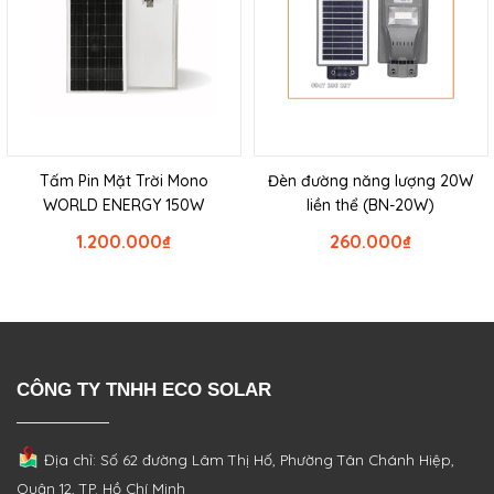
Tấm Pin Mặt Trời Mono
Đèn đường năng lượng 20W
WORLD ENERGY 150W
liền thể (BN-20W)
1.200.000
₫
260.000
₫
CÔNG TY TNHH ECO SOLAR
Địa chỉ: Số 62 đường Lâm Thị Hố, Phường
Tân Chánh Hiệp,
Quận 12, TP. Hồ Chí Minh