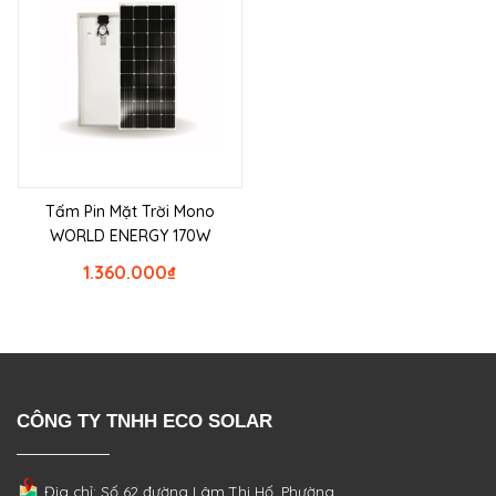
Tấm Pin Mặt Trời Mono
WORLD ENERGY 170W
1.360.000
₫
CÔNG TY TNHH ECO SOLAR
Địa chỉ: Số 62 đường Lâm Thị Hố, Phường