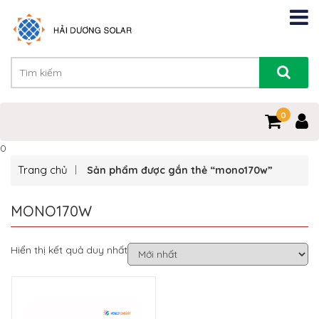
0
0
Trang chủ
Sản phẩm được gắn thẻ “mono170w”
MONO170W
Hiển thị kết quả duy nhất