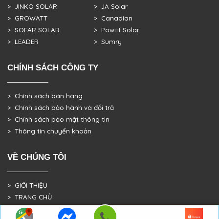
> JINKO SOLAR
> JA Solar
> GROWATT
> Canadian
> SOFAR SOLAR
> Powitt Solar
> LEADER
> Sumry
CHÍNH SÁCH CÔNG TY
> Chính sách bán hàng
> Chính sách bảo hành và đổi trả
> Chính sách bảo mật thông tin
> Thông tin chuyển khoản
VỀ CHÚNG TÔI
> GIỚI THIỆU
> TRANG CHỦ
> DỰ ÁN THỰC TẾ