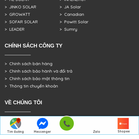
> JINKO SOLAR
> JA Solar
> GROWATT
> Canadian
> SOFAR SOLAR
> Powitt Solar
> LEADER
> Sumry
CHÍNH SÁCH CÔNG TY
> Chính sách bán hàng
> Chính sách bảo hành và đổi trả
> Chính sách bảo mật thông tin
> Thông tin chuyển khoản
VỀ CHÚNG TÔI
> GIỚI THIỆU
> TRANG CHỦ
Shopee
Tìm Đường
Messenger
Zalo
> DỰ ÁN THỰC TẾ
Đến Công Ty
Gọi điện