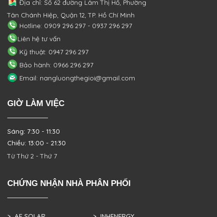
Địa chỉ: Số 62 đường Lâm Thị Hố, Phường
Tân Chánh Hiệp, Quận 12, TP. Hồ Chí Minh
Hotline: 0909 296 297 - 0937 296 297
Liên hệ tư vấn
Kỹ thuật: 0947 296 297
Bảo hành: 0966 296 297
Email: nangluongthegioi@gmail.com
GIỜ LÀM VIỆC
Sáng: 7:30 - 11:30
Chiều: 13:00 - 21:30
Từ Thứ 2 - Thứ 7
CHỨNG NHẬN NHÀ PHÂN PHỐI
> AE SOLAR
> INHENERGY