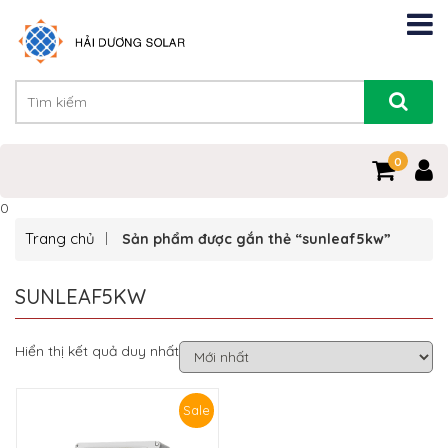
0
0
Trang chủ
Sản phẩm được gắn thẻ “sunleaf5kw”
SUNLEAF5KW
Hiển thị kết quả duy nhất
Sale