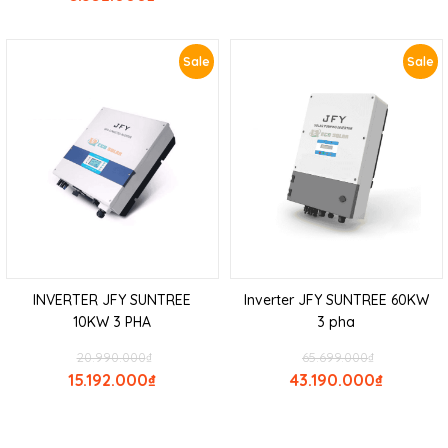
Sale
Sale
INVERTER JFY SUNTREE
Inverter JFY SUNTREE 60KW
10KW 3 PHA
3 pha
20.990.000
₫
65.699.000
₫
15.192.000
₫
43.190.000
₫