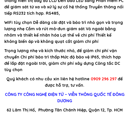
thống hiển thị đầy đủ LCD Đèn báo LED sáng Phần mềm PC
để giám sát từ xa và xử lý sự cố hệ thống Truyền thông nối
tiếp RS232 tích hợp. RS485,
WiFi tùy chọn Dễ dàng cài đặt và bảo trì nhỏ gọn và trọng
lượng nhẹ Cắm và rút mô-đun giám sát Vỏ ngoài bằng
nhôm và thiết kế nhân hóa Lợi thế về chi phí Thiết kế
không biến áp và không quạt cắt giảm chi phí
Trọng lượng nhẹ và kích thước nhỏ, để giảm chi phí vận
chuyển Chi phí bảo trì thấp Mức độ bảo vệ IP65, thích hợp
để lắp đặt ngoài trời, giảm chi phí xây dựng Công tắc DC
tùy chọn
Quý khách có nhu cầu xin liên hệ hotline
0909 296 297
để
được hỗ trợ, tư vấn.
CÔNG TY CÔNG NGHỆ ĐIỆN TỬ – VIỄN THÔNG QUỐC TẾ ĐÔNG
DƯƠNG
62 Lâm Thị Hố, Phường Tân Chánh Hiệp, Quận 12, Tp. HCM