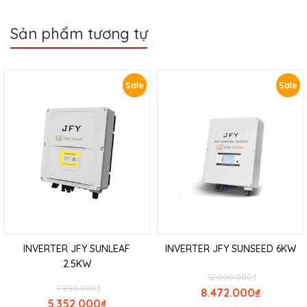
Sản phẩm tương tự
Sale
Sale
INVERTER JFY SUNLEAF
INVERTER JFY SUNSEED 6KW
2.5KW
12.000.000
₫
7.896.000
₫
8.472.000
₫
5.352.000
₫