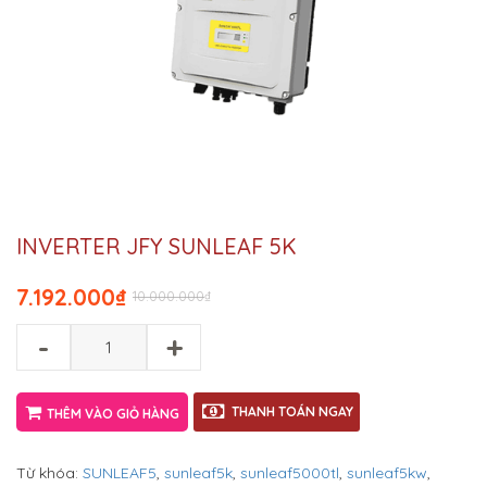
INVERTER JFY SUNLEAF 5K
7.192.000
₫
10.000.000
₫
-
+
THANH TOÁN NGAY
THÊM VÀO GIỎ HÀNG
Từ khóa:
SUNLEAF5
,
sunleaf5k
,
sunleaf5000tl
,
sunleaf5kw
,